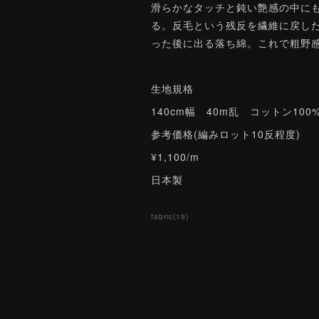
滑らかなタッチと鈍い艶感の中に
る。反毛という残反を繊維に戻し
った後に出る落ち綿。これで粗野
生地規格
140cm幅 40m乱 コットン100%
参考価格(編みロット10反程度)
¥1,100/m
日本製
fabric
(
19
)