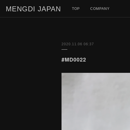
MENGDI JAPAN
TOP
COMPANY
2020.11.06 06:37
#MD0022