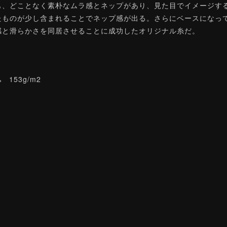
も、どことなく素朴なムラ感とネップがあり、見た目でイメージす
たものが少し含まれることでネップ感が出る。さらにベースになっ
感と滑らかさを同居させることに成功したオリジナル糸だ。
 153g/m2