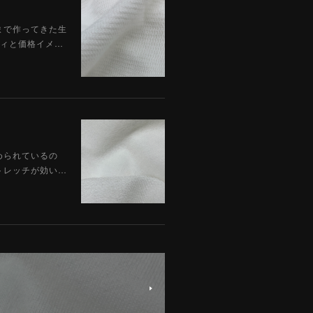
まで作ってきた生
ティと価格イメ…
められているの
トレッチが効い…