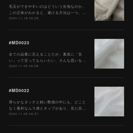
毛玉ができやすいのはどういう生地なのか。
この正体がわかると、避ける方法は一つ、…
2020.11.18 06:39
#MD0023
全ての品番に言えることだが、素直に「良
い」って言ってもらいたい、そんな思いを…
2020.11.06 06:38
#MD0022
滑らかなタッチと鈍い艶感の中にも、どこと
なく素朴なムラ感とネップがあり、見た目…
2020.11.06 06:37