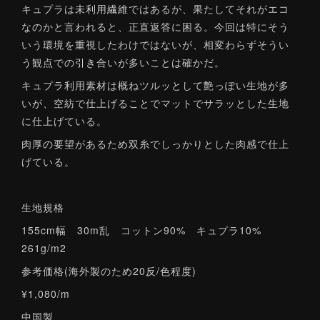
キュプラは未利用繊維ではあるが、果たしてそれがエコ
なのかと言われると、正直返答に困る。今回は特にそう
いう環境を重視したわけではないが、相変わらずそうい
う観点での引き合いが多いことは確かだ。
キュプラ利用素材は概ねツルッとして艶っぽい生地が多
いが、空紡で仕上げることでマットでサラッとした生地
に仕上げている。
肉厚の要望があるため双糸でしっかりとした肉感で仕上
げている。
生地規格
155cm幅 30m乱 コットン90% キュプラ10%
261g/m2
参考価格(海外製のため20反/色程度)
¥1,080/m
中国製