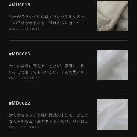
#MD0015
毛玉ができやすいのはどういう生地なのか。
この正体がわかると、避ける方法は一つ、…
2020.11.18 06:39
#MD0023
全ての品番に言えることだが、素直に「良
い」って言ってもらいたい、そんな思いを…
2020.11.06 06:38
#MD0022
滑らかなタッチと鈍い艶感の中にも、どこと
なく素朴なムラ感とネップがあり、見た目…
2020.11.06 06:37